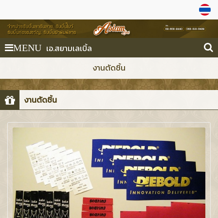
เอ.สยามเลเบิ้ล
MENU
งานตัดชิ้น
งานตัดชิ้น