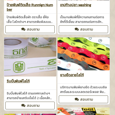
ป้ายพิมพ์ติดเสื้อ Runnign Num
เทปก้างปลา washing
ber
ป้ายพิมพ์ติดเสื้อผ้า ตราเสื้อ ยี่ห้อ
เป็นงานพิมพ์ที่มีความทนทานต่อการ
เสื้อ โลโกต่างๆ สามารถพิมพ์ลงบน
ซักที่ดีเยื่ยม สามารถทนต่อการซัก
ผ้าไนล่อน ผ้าซาติน ผ้า TC ผ้าวีราเน่
แบบเครื่องหรือซักด้วยมือ เนื้อสีจะ
สอบถาม
สอบถาม
พิมพ์ด้วยระบบเลตเตอร์เพรส และซิ
ไม่ตก สีจะติดคงทนบนเนื้อผ้าเป็น
ลสกรีนพิมพ์ 4สี
พิเศษ
ยางยืดลายโลโก้
ริบบิ้นพิมพ์โลโก้
บริการงานพิมพ์ยางยึด ด้วยระบบซิล
สกรีนและระบบเลตเตอร์เพลส พิมพ์
ริบบิ้นพิมพ์โลโก้ ตามเทศกาลต่างๆ
งานได้หลากสี ลายการ์ตูน ลาย
สามารถจำแนกริบบิ้นได้ 2 เนื้อหลักๆ
สอบถาม
ดอกไม้ หรือ ลายโลโก้ต่าง ๆ ได้
คือ ผ้าต่วน และ ผ้าซาติน
สอบถาม
สามารถพิมพ์ได้ 1-6 สี